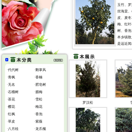
玉竹、罗
丝海棠、
皮、麦冬
梅、红叶
树、香泡
本乡镇散
是远近闻名
·
代代树
·
鹅掌风
·
青枫
·
香楠
·
无名
·
肥皂树
·
石榴树
·
腊梅
·
茶花
·
雪松
罗汉松
·
樱花
·
梅花
·
红枫
·
香泡
·
草皮
·
紫薇
·
八月桂
·
龙爪櫆