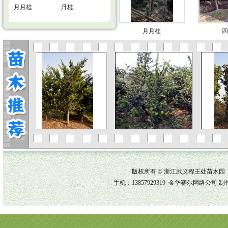
·
月月桂
·
丹桂
月月桂
版权所有 © 浙江武义程王处苗木园
手机：13857929319
金华赛尔网络公司
制