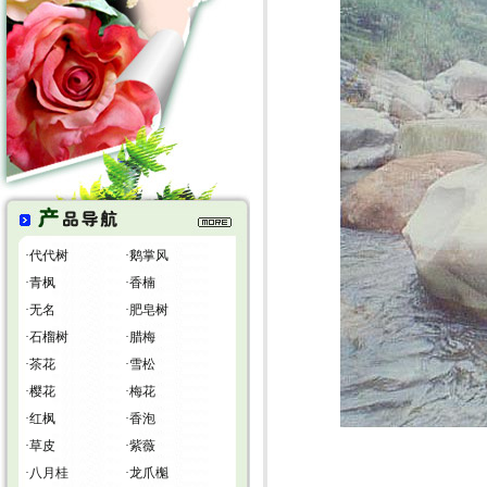
·
代代树
·
鹅掌风
·
青枫
·
香楠
·
无名
·
肥皂树
·
石榴树
·
腊梅
·
茶花
·
雪松
·
樱花
·
梅花
·
红枫
·
香泡
·
草皮
·
紫薇
·
八月桂
·
龙爪櫆