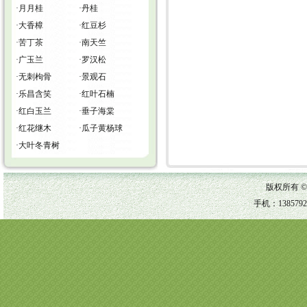
·
月月桂
·
丹桂
·
大香樟
·
红豆杉
·
苦丁茶
·
南天竺
·
广玉兰
·
罗汉松
·
无刺枸骨
·
景观石
·
乐昌含笑
·
红叶石楠
·
红白玉兰
·
垂子海棠
·
红花继木
·
瓜子黄杨球
·
大叶冬青树
版权所有 
手机：1385792