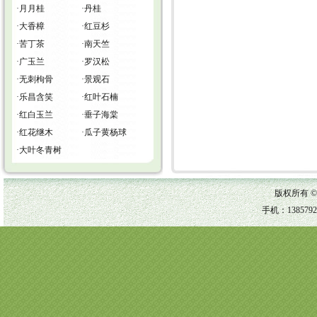
·
月月桂
·
丹桂
·
大香樟
·
红豆杉
·
苦丁茶
·
南天竺
·
广玉兰
·
罗汉松
·
无刺枸骨
·
景观石
·
乐昌含笑
·
红叶石楠
·
红白玉兰
·
垂子海棠
·
红花继木
·
瓜子黄杨球
·
大叶冬青树
版权所有 
手机：1385792