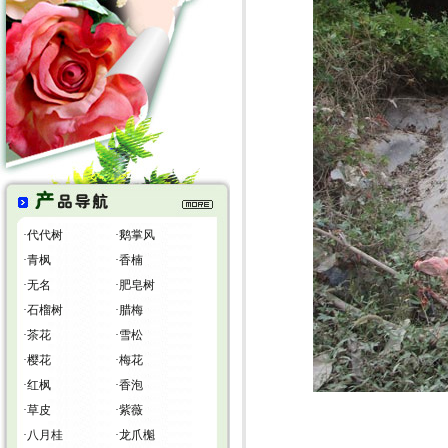
·
代代树
·
鹅掌风
·
青枫
·
香楠
·
无名
·
肥皂树
·
石榴树
·
腊梅
·
茶花
·
雪松
·
樱花
·
梅花
·
红枫
·
香泡
·
草皮
·
紫薇
·
八月桂
·
龙爪櫆