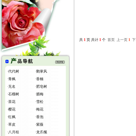
共
1
页 共计
1
个
首页
上一页
1
下
·
代代树
·
鹅掌风
·
青枫
·
香楠
·
无名
·
肥皂树
·
石榴树
·
腊梅
·
茶花
·
雪松
·
樱花
·
梅花
·
红枫
·
香泡
·
草皮
·
紫薇
·
八月桂
·
龙爪櫆