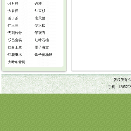
·
月月桂
·
丹桂
·
大香樟
·
红豆杉
·
苦丁茶
·
南天竺
·
广玉兰
·
罗汉松
·
无刺枸骨
·
景观石
·
乐昌含笑
·
红叶石楠
·
红白玉兰
·
垂子海棠
·
红花继木
·
瓜子黄杨球
·
大叶冬青树
版权所有 
手机：1385792